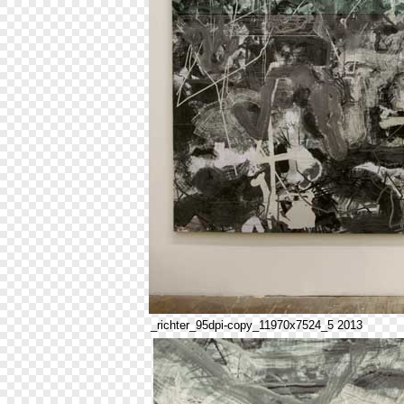
_richter_95dpi-copy_11970x7524_5 2013